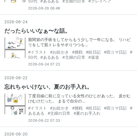
50代
#
あるある
#
主婦の日常
#
グレイヘア
2026-06-26 06:48
2026
-
06
-
24
だったらいいなぁ〜な話。
股関節の手術をしてからもう少しで一年になる。 リハビ
リをして筋トレをサボりつつも…
#
イラスト
#
お絵かき
#
挑戦
#
絵日記
#
四コマ日記
#
50代
#
あるある
#
主婦の日常
#
坂道
2026-06-24 07:23
2026
-
06
-
22
忘れちゃいけない、夏のお手入れ。
丁度目線に前に立っている女性のひじがあった。 皮がむ
けむけだった。 まるで自分の…
#
イラスト
#
お絵かき
#
挑戦
#
絵日記
#
四コマ日記
#
あるある
#
主婦の日常
#
夏のお手入れ
2026-06-22 07:33
2026
-
06
-
20