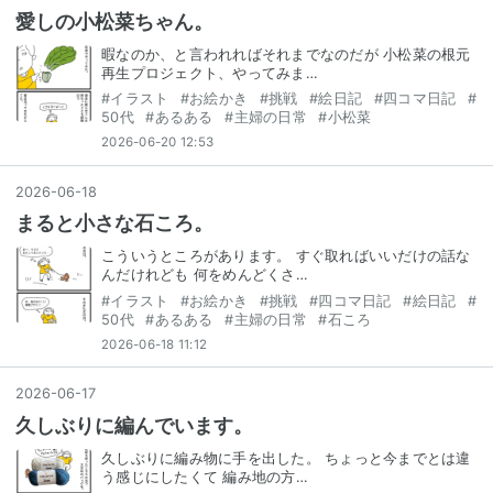
愛しの小松菜ちゃん。
暇なのか、と言われればそれまでなのだが 小松菜の根元
再生プロジェクト、やってみま…
#
イラスト
#
お絵かき
#
挑戦
#
絵日記
#
四コマ日記
#
50代
#
あるある
#
主婦の日常
#
小松菜
2026-06-20 12:53
2026
-
06
-
18
まると小さな石ころ。
こういうところがあります。 すぐ取ればいいだけの話な
んだけれども 何をめんどくさ…
#
イラスト
#
お絵かき
#
挑戦
#
四コマ日記
#
絵日記
#
50代
#
あるある
#
主婦の日常
#
石ころ
2026-06-18 11:12
2026
-
06
-
17
久しぶりに編んでいます。
久しぶりに編み物に手を出した。 ちょっと今までとは違
う感じにしたくて 編み地の方…