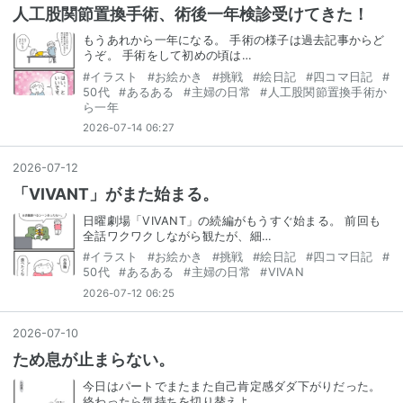
人工股関節置換手術、術後一年検診受けてきた！
もうあれから一年になる。 手術の様子は過去記事からど
うぞ。 手術をして初めの頃は…
#
イラスト
#
お絵かき
#
挑戦
#
絵日記
#
四コマ日記
#
50代
#
あるある
#
主婦の日常
#
人工股関節置換手術か
ら一年
2026-07-14 06:27
2026
-
07
-
12
「VIVANT」がまた始まる。
日曜劇場「VIVANT」の続編がもうすぐ始まる。 前回も
全話ワクワクしながら観たが、細…
#
イラスト
#
お絵かき
#
挑戦
#
絵日記
#
四コマ日記
#
50代
#
あるある
#
主婦の日常
#
VIVAN
2026-07-12 06:25
2026
-
07
-
10
ため息が止まらない。
今日はパートでまたまた自己肯定感ダダ下がりだった。
終わったら気持ちを切り替えよ…