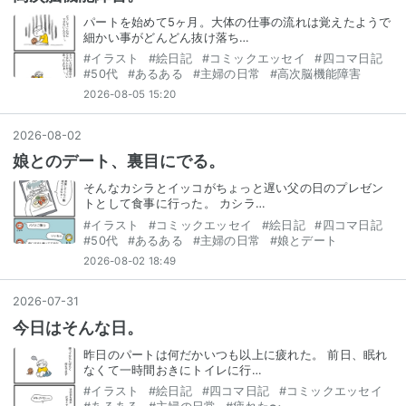
パートを始めて5ヶ月。大体の仕事の流れは覚えたようで
細かい事がどんどん抜け落ち…
#
イラスト
#
絵日記
#
コミックエッセイ
#
四コマ日記
#
50代
#
あるある
#
主婦の日常
#
高次脳機能障害
2026-08-05 15:20
2026
-
08
-
02
娘とのデート、裏目にでる。
そんなカシラとイッコがちょっと遅い父の日のプレゼン
トとして食事に行った。 カシラ…
#
イラスト
#
コミックエッセイ
#
絵日記
#
四コマ日記
#
50代
#
あるある
#
主婦の日常
#
娘とデート
2026-08-02 18:49
2026
-
07
-
31
今日はそんな日。
昨日のパートは何だかいつも以上に疲れた。 前日、眠れ
なくて一時間おきにトイレに行…
#
イラスト
#
絵日記
#
四コマ日記
#
コミックエッセイ