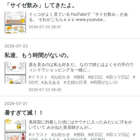
「サイゼ飲み」してきたよ。
イッコがよく見ているYouTubeで「サイゼ飲み」があ
る。 それがこちら↓↓↓ www.youtube…
2026-07-25 09:47
2026
-
07
-
23
私達、もう時間がないの。
器を見るのは私も好きだ。 なので姉とはよくその手のウ
ィンドウショッピングを一緒に…
#
イラスト
#
お絵かき
#
挑戦
#
絵日記
#
四コマ日記
#
50代
#
あるある
#
主婦の日常
#
時間がないの
2026-07-23 06:45
2026
-
07
-
21
暑すぎて滅！！
美容院に到着した頃にはサウナに入ったみたいに汗をか
いていて みかねた美容師さんが…
#
イラスト
#
お絵かき
#
挑戦
#
絵日記
#
四コマ日記
#
50代
#
あるある
#
主婦の日常
#
猛暑日