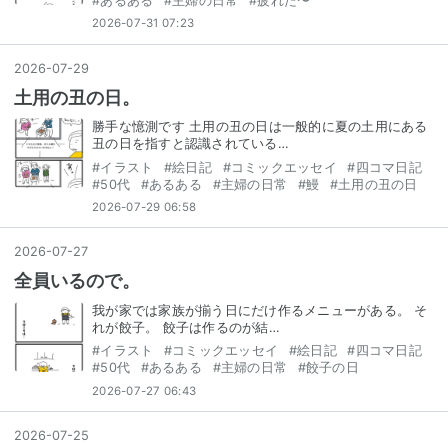
#
あるある
#
主婦の日常
#
疲れた〜
2026-07-31 07:23
2026
-
07
-
29
土用の丑の日。
勝手な憶測です 土用の丑の日は一般的に夏の土用にある
丑の日を指すと認識されている…
#
イラスト
#
絵日記
#
コミックエッセイ
#
四コマ日記
#
50代
#
あるある
#
主婦の日常
#
鰻
#
土用の丑の日
2026-07-29 06:58
2026
-
07
-
27
全員いるので。
我が家では家族が揃う日にだけ作るメニューがある。 そ
れが餃子。 餃子は作るのが結…
#
イラスト
#
コミックエッセイ
#
絵日記
#
四コマ日記
#
50代
#
あるある
#
主婦の日常
#
餃子の日
2026-07-27 06:43
2026
-
07
-
25