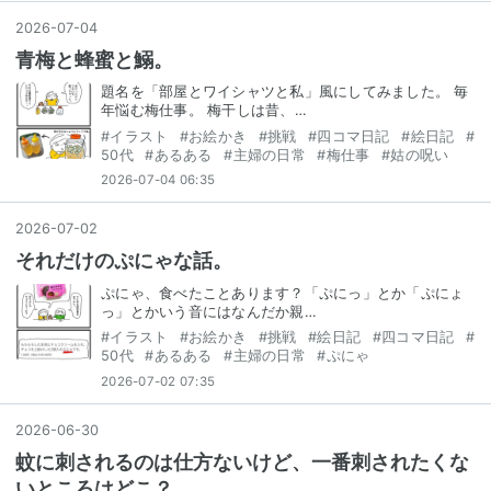
2026
-
07
-
04
青梅と蜂蜜と鰯。
題名を「部屋とワイシャツと私」風にしてみました。 毎
年悩む梅仕事。 梅干しは昔、…
#
イラスト
#
お絵かき
#
挑戦
#
四コマ日記
#
絵日記
#
50代
#
あるある
#
主婦の日常
#
梅仕事
#
姑の呪い
2026-07-04 06:35
2026
-
07
-
02
それだけのぷにゃな話。
ぷにゃ、食べたことあります？「ぷにっ」とか「ぷにょ
っ」とかいう音にはなんだか親…
#
イラスト
#
お絵かき
#
挑戦
#
絵日記
#
四コマ日記
#
50代
#
あるある
#
主婦の日常
#
ぷにゃ
2026-07-02 07:35
2026
-
06
-
30
蚊に刺されるのは仕方ないけど、一番刺されたくな
いところはどこ？