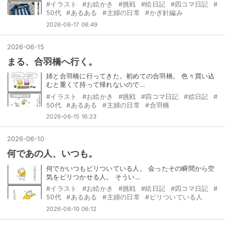
#
イラスト
#
お絵かき
#
挑戦
#
絵日記
#
四コマ日記
#
50代
#
あるある
#
主婦の日常
#
かぎ針編み
2026-06-17 06:49
2026
-
06
-
15
まる、合羽橋へ行く。
姉と合羽橋に行ってきた。初めての合羽橋。 色々買い込
むと重くて持って帰れないので…
#
イラスト
#
お絵かき
#
挑戦
#
四コマ日記
#
絵日記
#
50代
#
あるある
#
主婦の日常
#
合羽橋
2026-06-15 16:23
2026
-
06
-
10
何であの人、いつも。
何でかいつもピリついている人。 会ったその瞬間から空
気をピリつかせる人。 そうい…
#
イラスト
#
お絵かき
#
挑戦
#
絵日記
#
四コマ日記
#
50代
#
あるある
#
主婦の日常
#
ピリついている人
2026-06-10 06:12