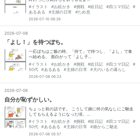
#
イラスト
#
お絵かき
#
挑戦
#
絵日記
#
四コマ日記
#
あるある
#
主婦の日常
#
ため息
2026-07-10 06:26
2026
-
07
-
08
「よし！」を待つぽち。
一応ぽちはご飯の時、「待て」で待つし、「よし」で食
べ始める。 面白がって「よし子…
#
イラスト
#
お絵かき
#
挑戦
#
絵日記
#
四コマ日記
#
50代
#
あるある
#
主婦の日常
#
犬のいるの暮らし
2026-07-08 06:23
2026
-
07
-
06
自分が恥ずかしい。
ちょっと前の話です。 こうして娘に何の気なしにご馳走
してもらえるようになった頃。…
#
イラスト
#
お絵かき
#
挑戦
#
絵日記
#
四コマ日記
#
50代
#
あるある
#
主婦の日常
#
娘からご馳走
2026-07-06 05:57