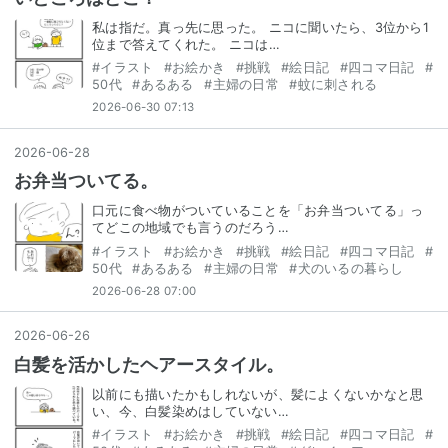
私は指だ。真っ先に思った。 ニコに聞いたら、3位から1
位まで答えてくれた。 ニコは…
#
イラスト
#
お絵かき
#
挑戦
#
絵日記
#
四コマ日記
#
50代
#
あるある
#
主婦の日常
#
蚊に刺される
2026-06-30 07:13
2026
-
06
-
28
お弁当ついてる。
口元に食べ物がついていることを「お弁当ついてる」っ
てどこの地域でも言うのだろう…
#
イラスト
#
お絵かき
#
挑戦
#
絵日記
#
四コマ日記
#
50代
#
あるある
#
主婦の日常
#
犬のいるの暮らし
2026-06-28 07:00
2026
-
06
-
26
白髪を活かしたヘアースタイル。
以前にも描いたかもしれないが、髪によくないかなと思
い、今、白髪染めはしていない…
#
イラスト
#
お絵かき
#
挑戦
#
絵日記
#
四コマ日記
#