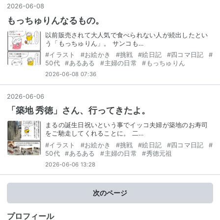
2026
-
06
-
08
もっちゅりんなるもの。
以前販売されて大人気で食べられない人が続出したとい
う「もっちゅりん」。 サンコも…
#
イラスト
#
お絵かき
#
挑戦
#
絵日記
#
四コマ日記
#
50代
#
あるある
#
主婦の日常
#
もっちゅりん
2026-06-08 07:36
2026
-
06
-
06
「築地 秀徳」さん、行ってきたよ。
まるの誕生日祝いという事でイッコ夫婦が築地のお寿司
をご馳走してくれることに。 二…
#
イラスト
#
お絵かき
#
挑戦
#
絵日記
#
四コマ日記
#
50代
#
あるある
#
主婦の日常
#
秀徳元祖
2026-06-06 13:28
次のページ
プロフィール