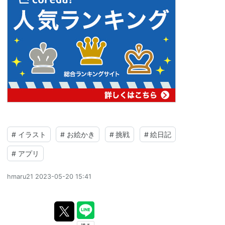
#
イラスト
#
お絵かき
#
挑戦
#
絵日記
#
アプリ
hmaru21
2023-05-20 15:41